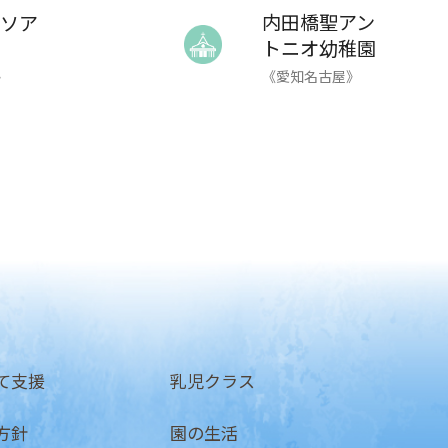
内田橋聖アン
ソア
トニオ幼稚園
《愛知名古屋》
》
て支援
乳児クラス
方針
園の生活