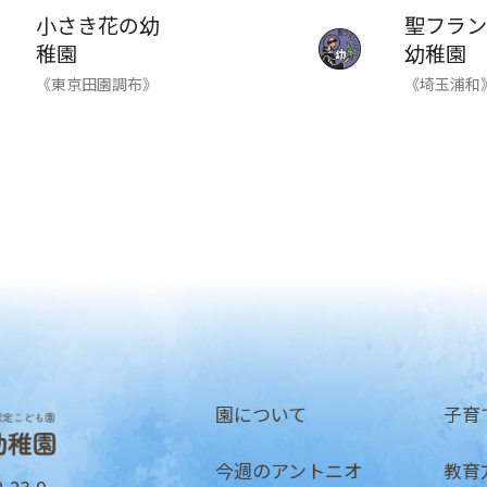
小さき花の幼
聖フラン
稚園
幼稚園
《東京田園調布》
《埼玉浦和
園について
子育
今週のアントニオ
教育